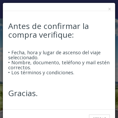
×
Antes de confirmar la
compra verifique:
Ida y Vuelta
Ida
Origen
• Fecha, hora y lugar de ascenso del viaje
seleccionado.
• Nombre, documento, teléfono y mail estén
correctos.
Destino
• Los términos y condiciones.
Gracias.
Ida
Pasajeros